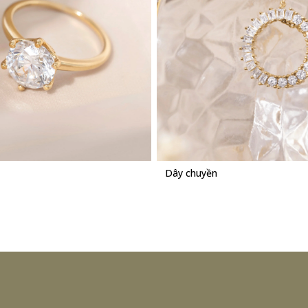
yền
Vòng tay