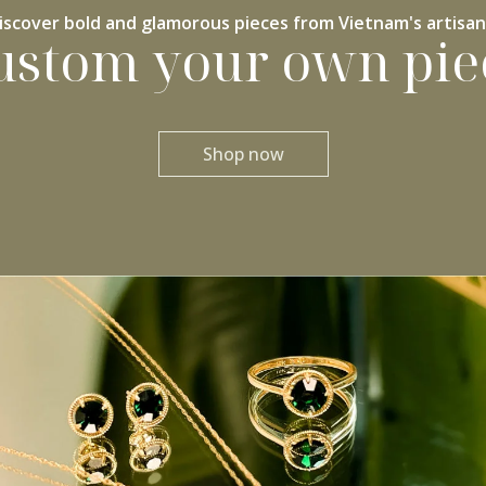
iscover bold and glamorous pieces from Vietnam's artisan
ustom your own pie
Shop now