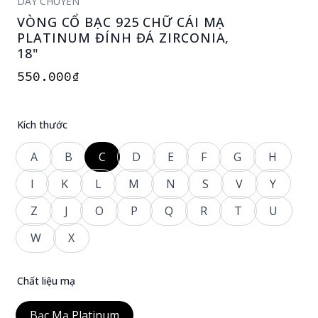
DÂY CHUYỀN
VÒNG CỔ BẠC 925 CHỮ CÁI MẠ
PLATINUM ĐÍNH ĐÁ ZIRCONIA,
18"
550.000₫
Kích thước
Kích thước nhẫn
A
B
C
D
E
F
G
H
I
K
L
M
N
S
V
Y
Z
J
O
P
Q
R
T
U
W
X
Chất liệu mạ
Chọn chất liệu mạ
Bạc Mạ Platinum