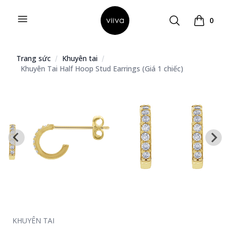
Open menu
Search
0
Hello Viiva
Xem giỏ 
Trang sức
Khuyên tai
Khuyên Tai Half Hoop Stud Earrings (Giá 1 chiếc)
KHUYÊN TAI