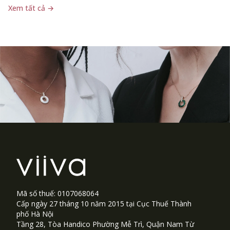
Xem tất cả
→
Footer
Mã số thuế: 0107068064
Cấp ngày 27 tháng 10 năm 2015 tại Cục Thuế Thành
phố Hà Nội
Tầng 28, Tòa Handico Phường Mễ Trì, Quận Nam Từ