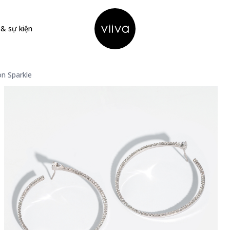
 & sự kiện
Hello Viiva
n Sparkle