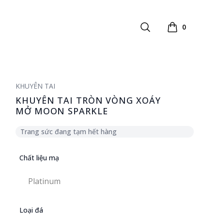
Search
0
Xem giỏ hàng
KHUYÊN TAI
KHUYÊN TAI TRÒN VÒNG XOÁY
MỞ MOON SPARKLE
Trang sức đang tạm hết hàng
Chất liệu mạ
Chọn chất liệu mạ
Platinum
Platinum
Loại đá