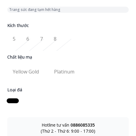
Trang sức đang tạm hết hàng
Kích thước
Kích thước nhẫn
5
6
7
8
Chất liệu mạ
Chọn chất liệu mạ
Yellow Gold
Platinum
Yellow Gold
Platinum
Loại đá
Chọn loại đá
Hotline tư vấn
0886085335
(Thứ 2 - Thứ 6: 9:00 - 17:00)