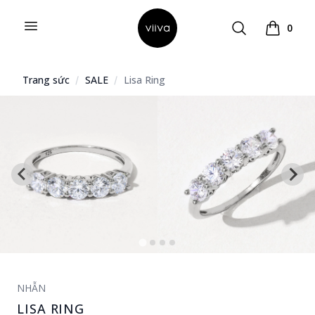
Open menu
Search
0
Hello Viiva
Xem giỏ 
Trang sức
SALE
Lisa Ring
NHẪN
LISA RING