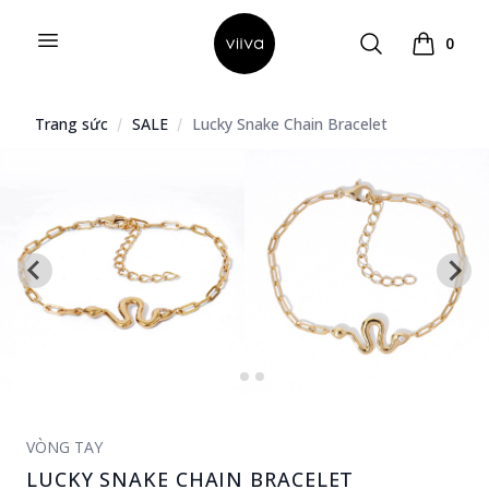
Open menu
Search
0
Hello Viiva
Xem giỏ 
Trang sức
SALE
Lucky Snake Chain Bracelet
VÒNG TAY
LUCKY SNAKE CHAIN BRACELET