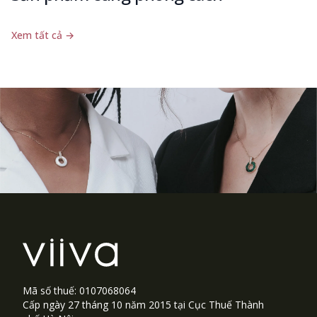
Xem tất cả
→
Footer
Mã số thuế: 0107068064
Cấp ngày 27 tháng 10 năm 2015 tại Cục Thuế Thành