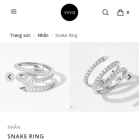
Open menu
Search
0
Hello Viiva
Xem giỏ 
Trang sức
Nhẫn
Snake Ring
NHẪN
SNAKE RING