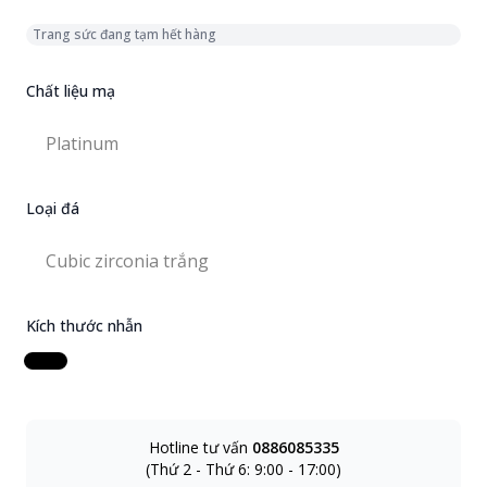
Trang sức đang tạm hết hàng
Chất liệu mạ
Chọn chất liệu mạ
Platinum
Platinum
Loại đá
Chọn loại đá
Cubic zirconia trắng
Cubic zirconia trắng
Kích thước nhẫn
Kích thước nhẫn
Hotline tư vấn
0886085335
(Thứ 2 - Thứ 6: 9:00 - 17:00)