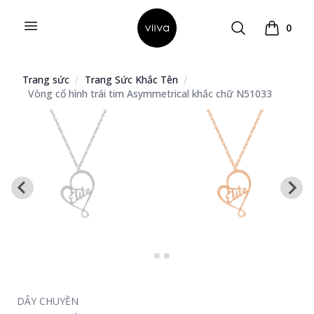
Open menu
Search
0
Hello Viiva
Xem giỏ 
Trang sức
Trang Sức Khắc Tên
Vòng cổ hình trái tim Asymmetrical khắc chữ N51033
DÂY CHUYỀN