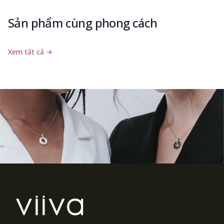
Sản phẩm cùng phong cách
Xem tất cả
→
Footer